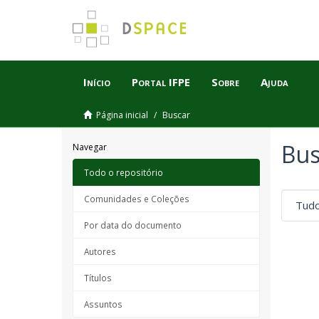
Início
Portal IFPE
Sobre
Ajuda
Página inicial
Buscar
Bus
Navegar
Todo o repositório
Comunidades e Coleções
Por data do documento
Autores
Títulos
Assuntos