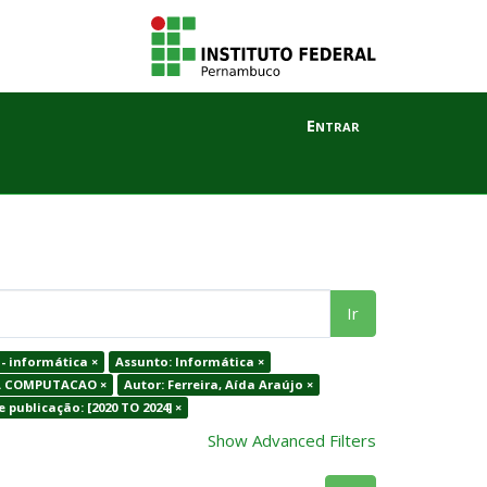
Entrar
Ir
- informática ×
Assunto: Informática ×
DA COMPUTACAO ×
Autor: Ferreira, Aída Araújo ×
 publicação: [2020 TO 2024] ×
Show Advanced Filters