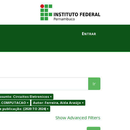
Entrar
Ir
ssunto: Circuitos Eletronicos ×
DA COMPUTACAO ×
Autor: Ferreira, Aída Araújo ×
 publicação: [2020 TO 2024] ×
Show Advanced Filters