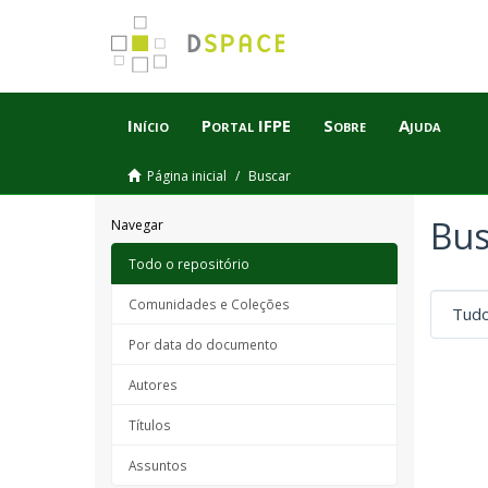
Início
Portal IFPE
Sobre
Ajuda
Página inicial
Buscar
Bus
Navegar
Todo o repositório
Comunidades e Coleções
Por data do documento
Autores
Títulos
Assuntos