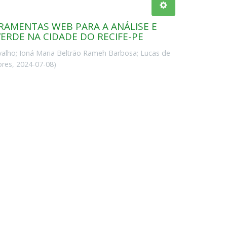
RRAMENTAS WEB PARA A ANÁLISE E
VERDE NA CIDADE DO RECIFE-PE
valho
;
Ioná Maria Beltrão Rameh Barbosa
;
Lucas de
ores
,
2024-07-08
)