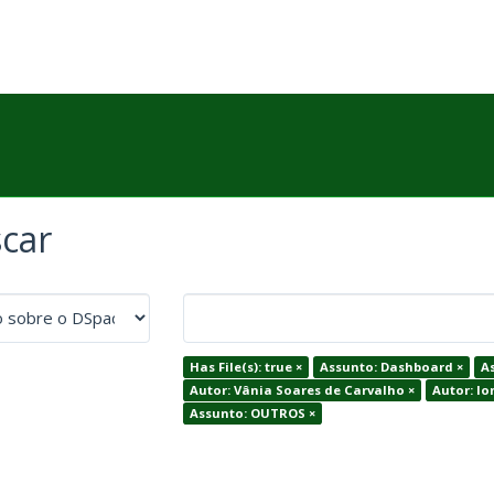
car
Has File(s): true ×
Assunto: Dashboard ×
As
Autor: Vânia Soares de Carvalho ×
Autor: I
Assunto: OUTROS ×