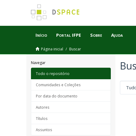
Início
Portal IFPE
Sobre
Ajuda
Página inicial
Buscar
Bus
Navegar
Todo o repositório
Comunidades e Coleções
Por data do documento
Autores
Títulos
Assuntos