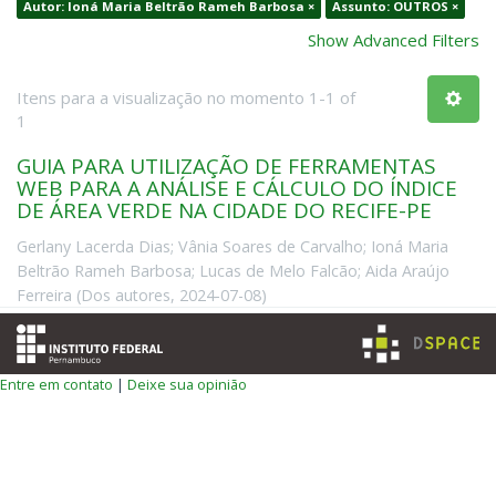
Autor: Ioná Maria Beltrão Rameh Barbosa ×
Assunto: OUTROS ×
Show Advanced Filters
Itens para a visualização no momento 1-1 of
1
GUIA PARA UTILIZAÇÃO DE FERRAMENTAS
WEB PARA A ANÁLISE E CÁLCULO DO ÍNDICE
DE ÁREA VERDE NA CIDADE DO RECIFE-PE
Gerlany Lacerda Dias
;
Vânia Soares de Carvalho
;
Ioná Maria
Beltrão Rameh Barbosa
;
Lucas de Melo Falcão
;
Aida Araújo
Ferreira
(
Dos autores
,
2024-07-08
)
Entre em contato
|
Deixe sua opinião