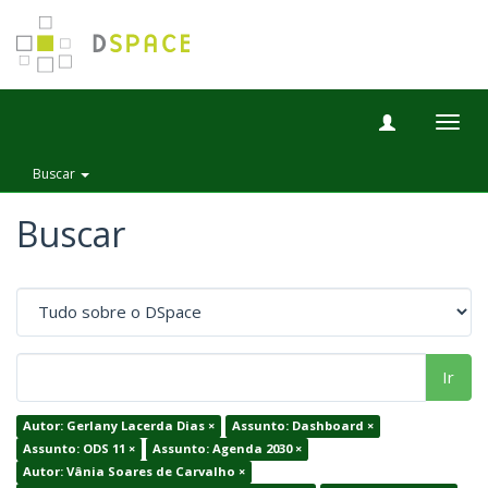
Togg
navig
Buscar
Buscar
Ir
Autor: Gerlany Lacerda Dias ×
Assunto: Dashboard ×
Assunto: ODS 11 ×
Assunto: Agenda 2030 ×
Autor: Vânia Soares de Carvalho ×