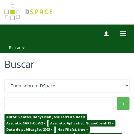
Togg
navig
Buscar
Buscar
Ir
Autor: Santos, Danyelson José Ferreira dos ×
Assunto: SARS-CoV-2 ×
Assunto: Aplicativo NurseCovid-19 ×
Data de publicação: 2023 ×
Has File(s): true ×