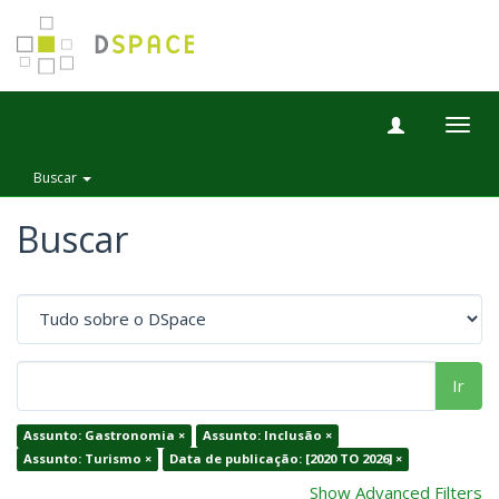
Togg
navig
Buscar
Buscar
Ir
Assunto: Gastronomia ×
Assunto: Inclusão ×
Assunto: Turismo ×
Data de publicação: [2020 TO 2026] ×
Show Advanced Filters