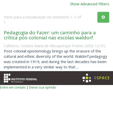
Show Advanced Filters
Itens para a visualização no momento 1-1 of
1
Pedagogia do Fazer: um caminho para a
crítica pós-colonial nas escolas waldorf.
Calheiros, Cristina Maria de Albuquerque Pontes
(
2002-12-01
)
Post-colonial epistemology brings up the erasure of the
cultural and ethnic diversity of the world. Waldorf pedagogy
was created in 1919, and during the last decades has been
implemented in a very similar way to that ...
Entre em contato
|
Deixe sua opinião