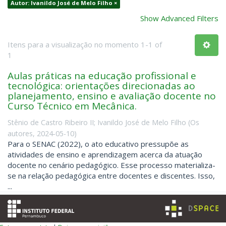
Autor: Ivanildo José de Melo Filho ×
Show Advanced Filters
Itens para a visualização no momento 1-1 of
1
Aulas práticas na educação profissional e
tecnológica: orientações direcionadas ao
planejamento, ensino e avaliação docente no
Curso Técnico em Mecânica.
Stênio de Castro Ribeiro II
;
Ivanildo José de Melo Filho
(
Os
autores
,
2024-05-10
)
Para o SENAC (2022), o ato educativo pressupõe as
atividades de ensino e aprendizagem acerca da atuação
docente no cenário pedagógico. Esse processo materializa-
se na relação pedagógica entre docentes e discentes. Isso,
...