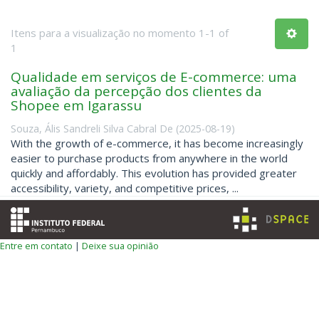
Itens para a visualização no momento 1-1 of
1
Qualidade em serviços de E-commerce: uma
avaliação da percepção dos clientes da
Shopee em Igarassu
Souza, Ális Sandreli Silva Cabral De
(
2025-08-19
)
With the growth of e-commerce, it has become increasingly
easier to purchase products from anywhere in the world
quickly and affordably. This evolution has provided greater
accessibility, variety, and competitive prices, ...
Entre em contato
|
Deixe sua opinião