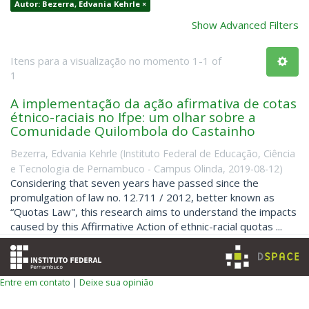
Autor: Bezerra, Edvania Kehrle ×
Show Advanced Filters
Itens para a visualização no momento 1-1 of
1
A implementação da ação afirmativa de cotas
étnico-raciais no Ifpe: um olhar sobre a
Comunidade Quilombola do Castainho
Bezerra, Edvania Kehrle
(
Instituto Federal de Educação, Ciência
e Tecnologia de Pernambuco - Campus Olinda
,
2019-08-12
)
Considering that seven years have passed since the
promulgation of law no. 12.711 / 2012, better known as
“Quotas Law", this research aims to understand the impacts
caused by this Affirmative Action of ethnic-racial quotas ...
Entre em contato
|
Deixe sua opinião