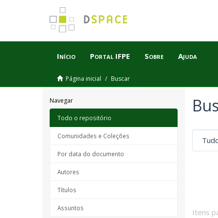
Início
Portal IFPE
Sobre
Ajuda
Página inicial
Buscar
Bus
Navegar
Todo o repositório
Comunidades e Coleções
Por data do documento
Autores
Títulos
Assuntos
Itens p