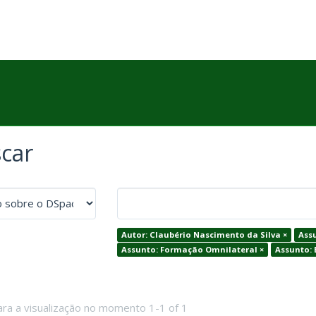
car
Autor: Claubério Nascimento da Silva ×
Assu
Assunto: Formação Omnilateral ×
Assunto: 
ara a visualização no momento 1-1 of 1