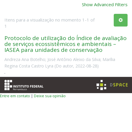
Show Advanced Filters
Itens para a visualização no momento 1-1 of
1
Protocolo de utilização do Índice de avaliação
de serviços ecossistêmicos e ambientais –
IASEA para unidades de conservação
Andreza Ana Botelho
;
José Antônio Aleixo da Silva
;
Marília
Regina Costa Castro Lyra
(
Do autor
,
2022-08-28
)
.
Entre em contato
|
Deixe sua opinião