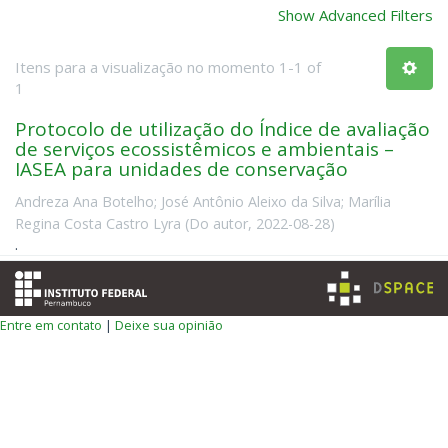
Show Advanced Filters
Itens para a visualização no momento 1-1 of
1
Protocolo de utilização do Índice de avaliação
de serviços ecossistêmicos e ambientais –
IASEA para unidades de conservação
Andreza Ana Botelho
;
José Antônio Aleixo da Silva
;
Marília
Regina Costa Castro Lyra
(
Do autor
,
2022-08-28
)
.
Entre em contato
|
Deixe sua opinião