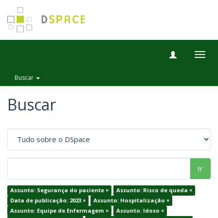
Togg
navig
Buscar
Buscar
Ir
Assunto: Segurança do paciente ×
Assunto: Risco de queda ×
Data de publicação: 2023 ×
Assunto: Hospitalização ×
Assunto: Equipe de Enfermagem ×
Assunto: Idoso ×