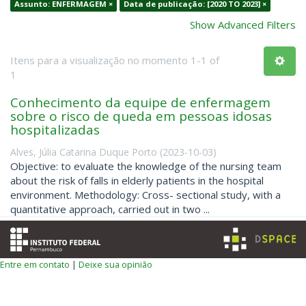
Assunto: ENFERMAGEM ×
Data de publicação: [2020 TO 2023] ×
Show Advanced Filters
Itens para a visualização no momento 1-1 of
1
Conhecimento da equipe de enfermagem
sobre o risco de queda em pessoas idosas
hospitalizadas
Alves, Júlia Catarina Duque Porto
(
2023-10-03
)
Objective: to evaluate the knowledge of the nursing team
about the risk of falls in elderly patients in the hospital
environment. Methodology: Cross- sectional study, with a
quantitative approach, carried out in two ...
Entre em contato
|
Deixe sua opinião