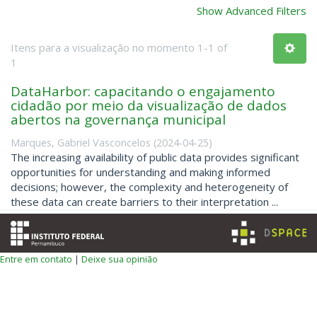
Show Advanced Filters
Itens para a visualização no momento 1-1 of
1
DataHarbor: capacitando o engajamento
cidadão por meio da visualização de dados
abertos na governança municipal
Marques, Gabriel Vasconcelos
(
2024-04-25
)
The increasing availability of public data provides significant
opportunities for understanding and making informed
decisions; however, the complexity and heterogeneity of
these data can create barriers to their interpretation ...
Entre em contato
|
Deixe sua opinião