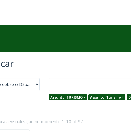
car
Assunto: TURISMO ×
Assunto: Turismo ×
D
ara a visualização no momento 1-10 of 97