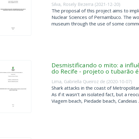
Silva, Rosely Bezerra
(
2021-12-20
)
The proposal of this project aims to im
Nuclear Sciences of Pernambuco. The wor
museum through the use of some communi
Desmistificando o mito: a infl
do Recife - projeto o tubarão 
Lima, Gabriella Queiroz de
(
2020-10-07
)
Shark attacks in the coast of Metropolita
As if it wasn’t an isolated fact, but a re
Viagem beach, Piedade beach, Candeias ..