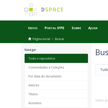
Início
Portal IFPE
Sobre
Ajuda
Página inicial
Buscar
Bus
Navegar
Todo o repositório
Comunidades e Coleções
Por data do documento
Autores
Títulos
Itens p
Assuntos