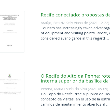
Recife conectado: propostas de
Araújo, Beatriz Kelly Viana de
(
2021-12-22
)
Tourism has increasingly taken advantage
of equipment and visiting points. Recife, o
considered avant-garde in this regard. ...
O Recife do Alto da Penha: rote
interna superior da basílica d
Pereira, Maria Estela da Silva
(
2021-05-05
)
Do Topo do Recife, trae al público de Rec
concepto de visitas, en el uso de la estr
caminos de mantenimiento abiertos al ...