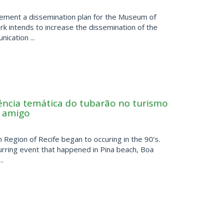
plement a dissemination plan for the Museum of
k intends to increase the dissemination of the
cation ...
uência temática do tubarão no turismo
é amigo
n Region of Recife began to occuring in the 90’s.
ocurring event that happened in Pina beach, Boa
.