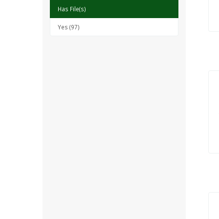
Has File(s)
Yes (97)