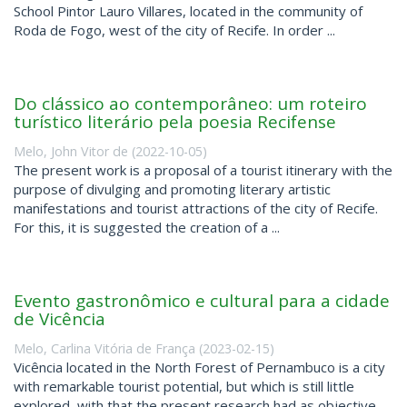
School Pintor Lauro Villares, located in the community of
Roda de Fogo, west of the city of Recife. In order ...
Do clássico ao contemporâneo: um roteiro
turístico literário pela poesia Recifense
Melo, John Vitor de
(
2022-10-05
)
The present work is a proposal of a tourist itinerary with the
purpose of divulging and promoting literary artistic
manifestations and tourist attractions of the city of Recife.
For this, it is suggested the creation of a ...
Evento gastronômico e cultural para a cidade
de Vicência
Melo, Carlina Vitória de França
(
2023-02-15
)
Vicência located in the North Forest of Pernambuco is a city
with remarkable tourist potential, but which is still little
explored, with that the present research had as objective