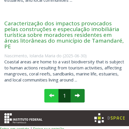
Caracterização dos impactos provocados
pelas construções e especulação imobiliária
turística sobre moradores residentes em
áreas litorâneas do município de Tamandaré,
PE
Nascimento, Iolanda Maria do
(
2025-06-30
)
Coastal areas are home to a vast biodiversity that is subject
to human actions resulting from tourism activities, affecting
mangroves, coral reefs, sandbanks, marine life, estuaries,
and local communities living around ...
1
Entre em contato
|
Deixe sua opinião