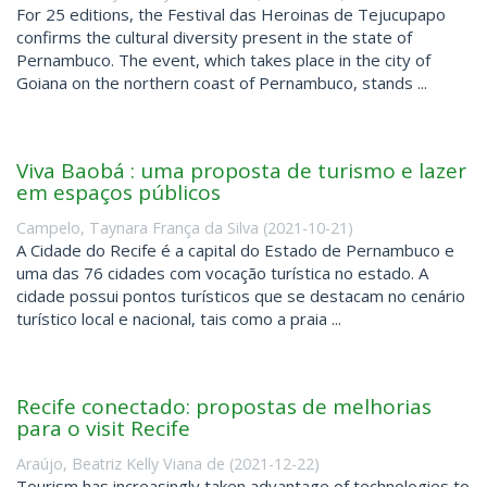
For 25 editions, the Festival das Heroinas de Tejucupapo
confirms the cultural diversity present in the state of
Pernambuco. The event, which takes place in the city of
Goiana on the northern coast of Pernambuco, stands ...
Viva Baobá : uma proposta de turismo e lazer
em espaços públicos
Campelo, Taynara França da Silva
(
2021-10-21
)
A Cidade do Recife é a capital do Estado de Pernambuco e
uma das 76 cidades com vocação turística no estado. A
cidade possui pontos turísticos que se destacam no cenário
turístico local e nacional, tais como a praia ...
Recife conectado: propostas de melhorias
para o visit Recife
Araújo, Beatriz Kelly Viana de
(
2021-12-22
)
Tourism has increasingly taken advantage of technologies to