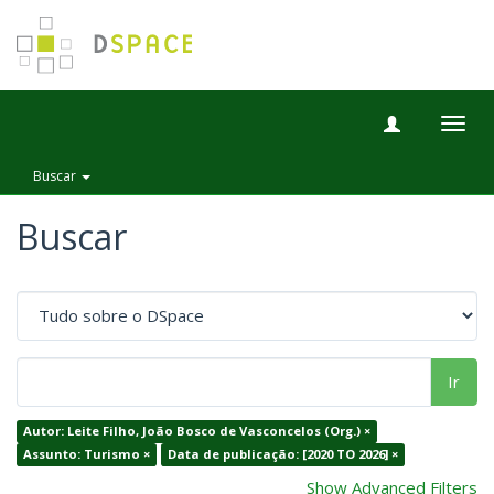
Togg
navig
Buscar
Buscar
Ir
Autor: Leite Filho, João Bosco de Vasconcelos (Org.) ×
Assunto: Turismo ×
Data de publicação: [2020 TO 2026] ×
Show Advanced Filters