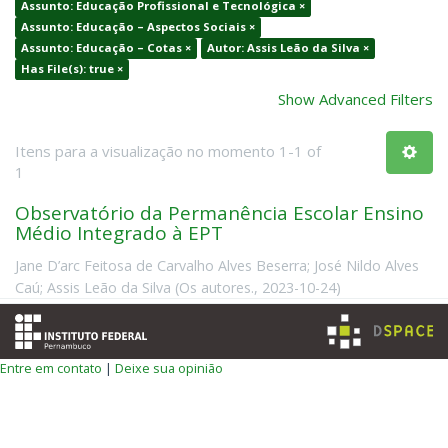
Assunto: Educação Profissional e Tecnológica ×
Assunto: Educação – Aspectos Sociais ×
Assunto: Educação – Cotas ×
Autor: Assis Leão da Silva ×
Has File(s): true ×
Show Advanced Filters
Itens para a visualização no momento 1-1 of
1
Observatório da Permanência Escolar Ensino
Médio Integrado à EPT
Jane D’arc Feitosa de Carvalho Alves Beserra
;
José Nildo Alves
Caú
;
Assis Leão da Silva
(
Os autores.
,
2023-10-24
)
Entre em contato
|
Deixe sua opinião