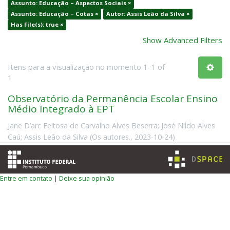
Assunto: Educação – Aspectos Sociais ×
Assunto: Educação – Cotas ×
Autor: Assis Leão da Silva ×
Has File(s): true ×
Show Advanced Filters
Itens para a visualização no momento 1-1 of
1
Observatório da Permanência Escolar Ensino
Médio Integrado à EPT
Jane D’arc Feitosa de Carvalho Alves Beserra
;
José Nildo Alves
Caú
;
Assis Leão da Silva
(
Os autores.
,
2023-10-24
)
Entre em contato
|
Deixe sua opinião