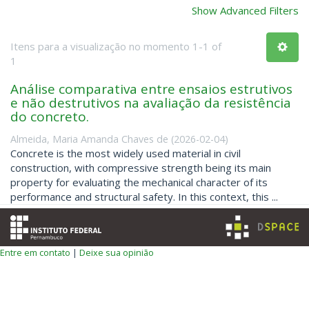
Show Advanced Filters
Itens para a visualização no momento 1-1 of
1
Análise comparativa entre ensaios estrutivos
e não destrutivos na avaliação da resistência
do concreto.
Almeida, Maria Amanda Chaves de
(
2026-02-04
)
Concrete is the most widely used material in civil
construction, with compressive strength being its main
property for evaluating the mechanical character of its
performance and structural safety. In this context, this ...
Entre em contato
|
Deixe sua opinião