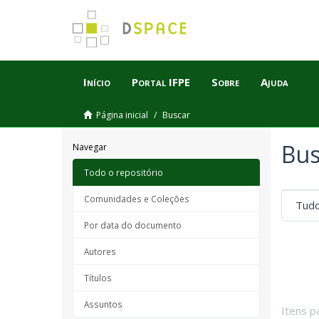
Início
Portal IFPE
Sobre
Ajuda
Página inicial
Buscar
Bus
Navegar
Todo o repositório
Comunidades e Coleções
Por data do documento
Autores
Títulos
Assuntos
Itens p