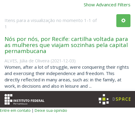
Show Advanced Filters
Itens para a visualização no momento 1-1 of
1
Nós por nós, por Recife: cartilha voltada para
as mulheres que viajam sozinhas pela capital
pernambucana
ALVES, Júlia de Oliveira
(
2021-12-03
)
Women, after a lot of struggle, were conquering their rights
and exercising their independence and freedom. This
directly reflected in many areas, such as: in the family, at
work, in decisions and also in leisure and ...
Entre em contato
|
Deixe sua opinião