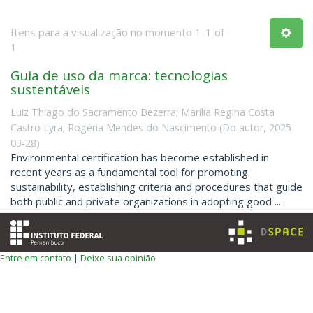
Itens para a visualização no momento 1-1 of
1
Guia de uso da marca: tecnologias
sustentáveis
Luiz Thiago do Sacramento Bezerra
;
Marília Regina Costa
Castro Lyra
;
Rogéria Mendes do Nascimento
(
Do autor
,
2025-
03-28
)
Environmental certification has become established in
recent years as a fundamental tool for promoting
sustainability, establishing criteria and procedures that guide
both public and private organizations in adopting good ...
Entre em contato
|
Deixe sua opinião