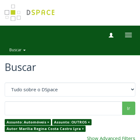
Togg
navig
Buscar
Buscar
Ir
Assunto: Automóveis ×
Assunto: OUTROS ×
Autor: Marília Regina Costa Castro Lyra ×
Show Advanced Filters