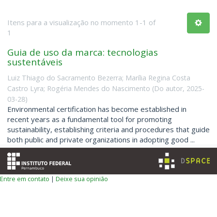
Itens para a visualização no momento 1-1 of
1
Guia de uso da marca: tecnologias
sustentáveis
Luiz Thiago do Sacramento Bezerra
;
Marília Regina Costa
Castro Lyra
;
Rogéria Mendes do Nascimento
(
Do autor
,
2025-
03-28
)
Environmental certification has become established in
recent years as a fundamental tool for promoting
sustainability, establishing criteria and procedures that guide
both public and private organizations in adopting good ...
Entre em contato
|
Deixe sua opinião