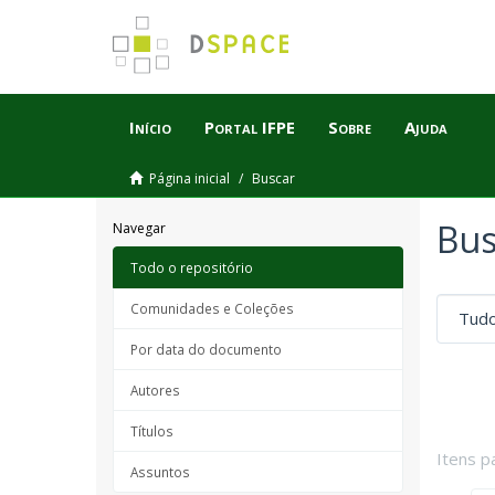
Início
Portal IFPE
Sobre
Ajuda
Página inicial
Buscar
Bus
Navegar
Todo o repositório
Comunidades e Coleções
Por data do documento
Autores
Títulos
Itens p
Assuntos