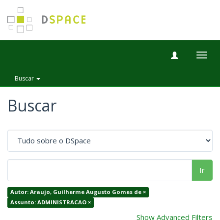
Togg
navig
Buscar
Buscar
Ir
Autor: Araujo, Guilherme Augusto Gomes de ×
Assunto: ADMINISTRACAO ×
Show Advanced Filters