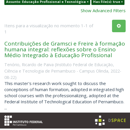
Assunto: Educação Profissional e Tecnológica ×
Has File(s): true ×
Show Advanced Filters
Itens para a visualização no momento 1-1 of
1
Contribuições de Gramsci e Freire à formação
humana integral: reflexões sobre o Ensino
Médio Integrado à Educação Profissional
Tenório, Ricardo de Paiva
(
Instituto Federal de Educação,
Ciência e Tecnologia de Pernambuco - Campus Olinda
,
2022-
08-22
)
This master's research work sought to discuss the
conceptions of human formation, adopted in integrated high
school courses with the professionalizing, adopted at the
Federal Institute of Technological Education of Pernambuco.
...