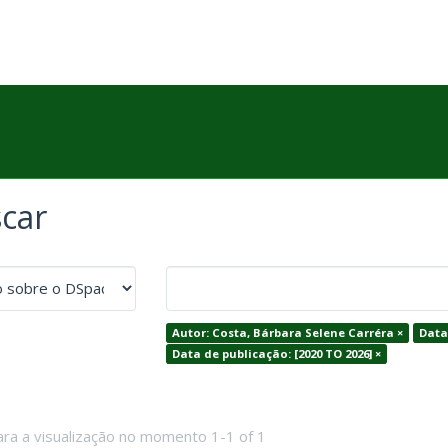
car
Autor: Costa, Bárbara Selene Carréra ×
Data
Data de publicação: [2020 TO 2026] ×
ara a visualização no momento 1-1 of 1