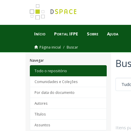
Início
Portal IFPE
Sobre
Ajuda
Página inicial
Buscar
Bus
Navegar
Todo o repositório
Comunidades e Coleções
Por data do documento
Autores
Títulos
Assuntos
Itens p