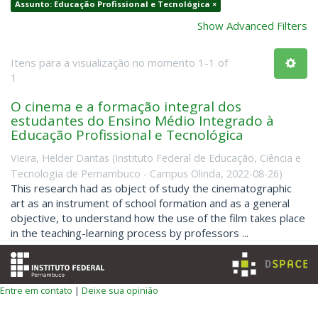
Assunto: Educação Profissional e Tecnológica ×
Show Advanced Filters
Itens para a visualização no momento 1-1 of
1
O cinema e a formação integral dos
estudantes do Ensino Médio Integrado à
Educação Profissional e Tecnológica
Vieira, Helder Dantas
(
Instituto Federal de Educação, Ciência e
Tecnologia de Pernambuco - Campus Olinda
,
2022-08-26
)
This research had as object of study the cinematographic
art as an instrument of school formation and as a general
objective, to understand how the use of the film takes place
in the teaching-learning process by professors ...
Entre em contato
|
Deixe sua opinião