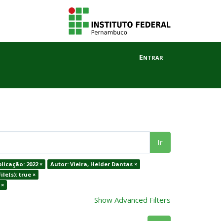
Entrar
Ir
licação: 2022 ×
Autor: Vieira, Helder Dantas ×
ile(s): true ×
 ×
Show Advanced Filters