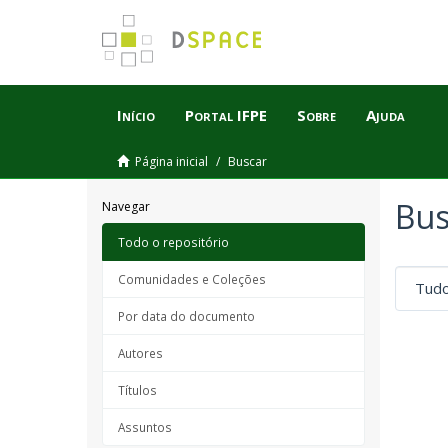
Início
Portal IFPE
Sobre
Ajuda
Página inicial
Buscar
Bus
Navegar
Todo o repositório
Comunidades e Coleções
Por data do documento
Autores
Títulos
Assuntos