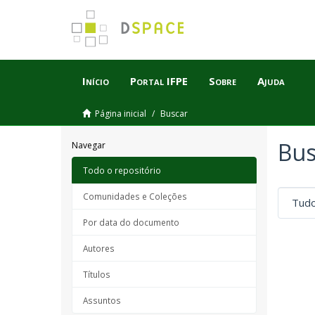
Início
Portal IFPE
Sobre
Ajuda
Página inicial
Buscar
Bus
Navegar
Todo o repositório
Comunidades e Coleções
Por data do documento
Autores
Títulos
Assuntos