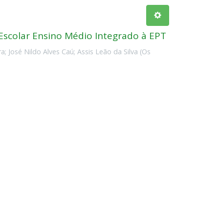
scolar Ensino Médio Integrado à EPT
ra
;
José Nildo Alves Caú
;
Assis Leão da Silva
(
Os