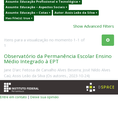
Assunto: Educação Profissional e Tecnológica ×
Assunto: Educação – Aspectos Sociais ×
Assunto: Educação – Cotas ×
Autor: Assis Leão da Silva ×
Has File(s): true ×
Show Advanced Filters
Itens para a visualização no momento 1-1 of
1
Observatório da Permanência Escolar Ensino
Médio Integrado à EPT
Jane D’arc Feitosa de Carvalho Alves Beserra
;
José Nildo Alves
Caú
;
Assis Leão da Silva
(
Os autores.
,
2023-10-24
)
Entre em contato
|
Deixe sua opinião