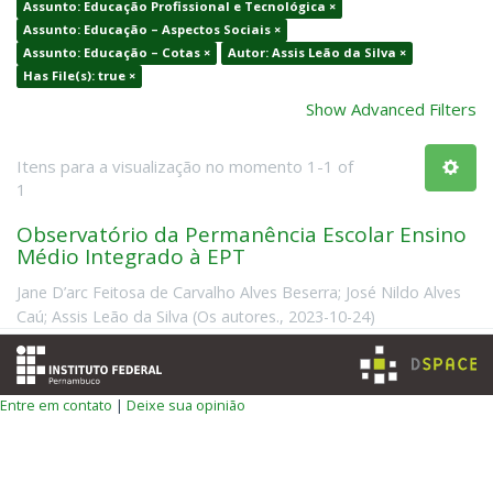
Assunto: Educação Profissional e Tecnológica ×
Assunto: Educação – Aspectos Sociais ×
Assunto: Educação – Cotas ×
Autor: Assis Leão da Silva ×
Has File(s): true ×
Show Advanced Filters
Itens para a visualização no momento 1-1 of
1
Observatório da Permanência Escolar Ensino
Médio Integrado à EPT
Jane D’arc Feitosa de Carvalho Alves Beserra
;
José Nildo Alves
Caú
;
Assis Leão da Silva
(
Os autores.
,
2023-10-24
)
Entre em contato
|
Deixe sua opinião