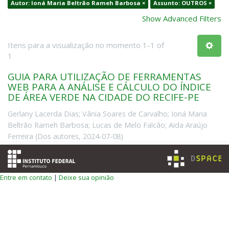
Autor: Ioná Maria Beltrão Rameh Barbosa ×
Assunto: OUTROS ×
Show Advanced Filters
Itens para a visualização no momento 1-1 of
1
GUIA PARA UTILIZAÇÃO DE FERRAMENTAS
WEB PARA A ANÁLISE E CÁLCULO DO ÍNDICE
DE ÁREA VERDE NA CIDADE DO RECIFE-PE
Gerlany Lacerda Dias
;
Vânia Soares de Carvalho
;
Ioná Maria
Beltrão Rameh Barbosa
;
Lucas de Melo Falcão
;
Aida Araújo
Ferreira
(
Dos autores
,
2024-07-08
)
Entre em contato
|
Deixe sua opinião