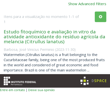
Show Advanced Filters
Itens para a visualização no momento 1-1 of
1
Estudo fitoquímico e avaliação in vitro da
atividade antioxidante do resíduo agrícola da
melancia (Citrullus lanatus)
Barbosa, José Vinicius Perminio
(
2023-11-30
)
Watermelon (Citrullus lanatus) is a fruit belonging to the
Cucurbitaceae family, being one of the most produced fruits
in the world and considered of great economic and food
importance. Brazil is one of the main watermelon ...
Entre em contato
|
Deixe sua opinião