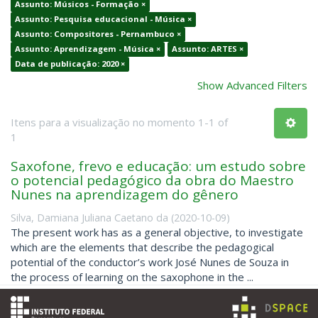
Assunto: Músicos - Formação ×
Assunto: Pesquisa educacional - Música ×
Assunto: Compositores - Pernambuco ×
Assunto: Aprendizagem - Música ×
Assunto: ARTES ×
Data de publicação: 2020 ×
Show Advanced Filters
Itens para a visualização no momento 1-1 of
1
Saxofone, frevo e educação: um estudo sobre
o potencial pedagógico da obra do Maestro
Nunes na aprendizagem do gênero
Silva, Damiana Juliana Caetano da
(
2020-10-09
)
The present work has as a general objective, to investigate
which are the elements that describe the pedagogical
potential of the conductor’s work José Nunes de Souza in
the process of learning on the saxophone in the ...