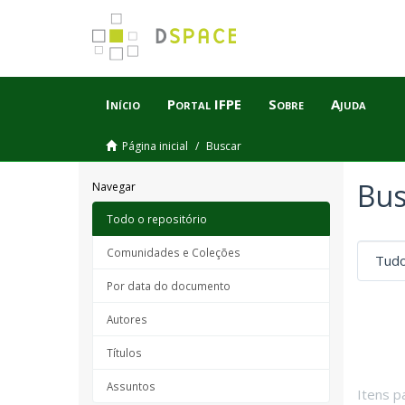
Início
Portal IFPE
Sobre
Ajuda
Página inicial
Buscar
Bus
Navegar
Todo o repositório
Comunidades e Coleções
Por data do documento
Autores
Títulos
Assuntos
Itens p