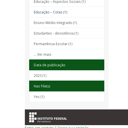
Educação – Aspectos Sociais (1)
Educação – Cotas (1)
Ensino Médio Integrado (1)
Estudantes - desistência (1)
Permanência Escolar (1)
... Ver mais
Data de publicação
2023 (1)
Has File(s)
Yes (1)
Entre em contato
|
Deixe sua opinião