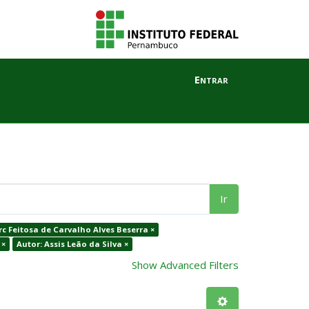
Entrar
Ir
rc Feitosa de Carvalho Alves Beserra ×
 ×
Autor: Assis Leão da Silva ×
Show Advanced Filters